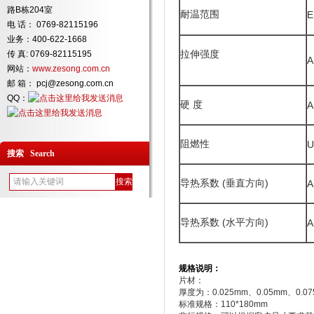
路B栋204室
耐温范围
E
电 话： 0769-82115196
业务：400-622-1668
拉伸强度
传 真: 0769-82115195
A
网站：
www.zesong.com.cn
邮 箱： pcj@zesong.com.cn
QQ：
硬 度
A
阻燃性
U
搜索 Search
导热系数 (
垂直方向)
A
导热系数 (
水平方向)
A
规格说明：
片材：
厚度为：0.025mm、0.05mm、0.07
标准规格：110*180mm