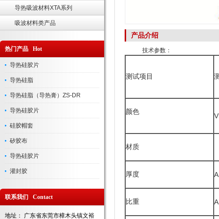
导热吸波材料XTA系列
吸波材料类产品
产品介绍
热门产品 Hot
技术参数：
导热硅胶片
测试项目
导热硅脂
导热硅脂（导热膏）ZS-DR
导热硅胶片
颜色
V
硅胶帽套
矽胶布
材质
导热硅胶片
灌封胶
厚度
A
联系我们 Contact
比重
A
地址： 广东省东莞市樟木头镇文裕