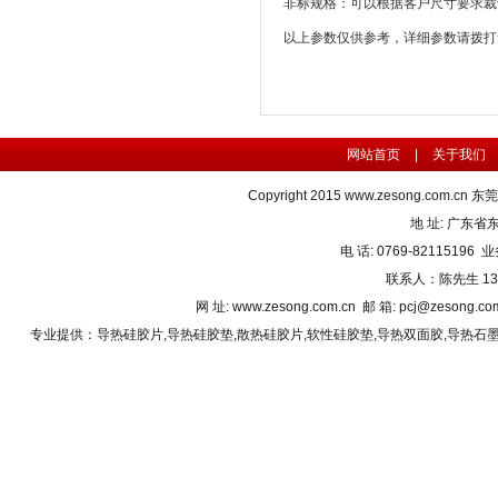
非标规格：可以根据客户尺寸要求裁
以上参数仅供参考，详细参数请拨打
网站首页
|
关于我们
Copyright 2015
www.zesong.com.cn
东莞
地 址: 广东
电 话: 0769-82115196 业
联系人：陈先生 1382
网 址: www.zesong.com.cn 邮 箱: pcj@zesong.
专业提供：
导热硅胶片
,
导热硅胶垫
,
散热硅胶片
,
软性硅胶垫
,
导热双面胶
,
导热石